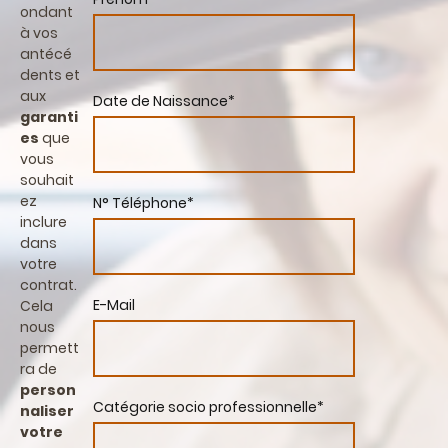
ondant
à vos
antécé
dents et
aux
Date de Naissance
*
garanti
es
que
vous
souhait
ez
N° Téléphone
*
inclure
dans
votre
contrat.
E-Mail
Cela
nous
permett
ra de
person
Catégorie socio professionnelle
*
naliser
votre