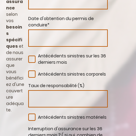
assura
nce
selon
Date d'obtention du permis de
vos
conduire
*
besoin
s
spécifi
ques
et
de nous
Antécédents sinistres sur les 36
assurer
derniers mois
que
vous
Antécédents sinistres corporels
bénéfici
ez d'une
Taux de responsabilité (%)
couvert
ure
adéqua
te.
Antécédents sinistres matériels
Interruption d'assurance sur les 36
derniers mois ? ( si oui, combien de