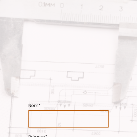
Nom
*
Prénom
*