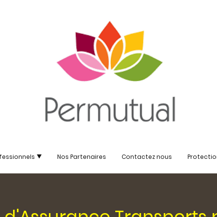
fessionnels
Nos Partenaires
Contactez nous
Protecti
s d'Assurance Transports 