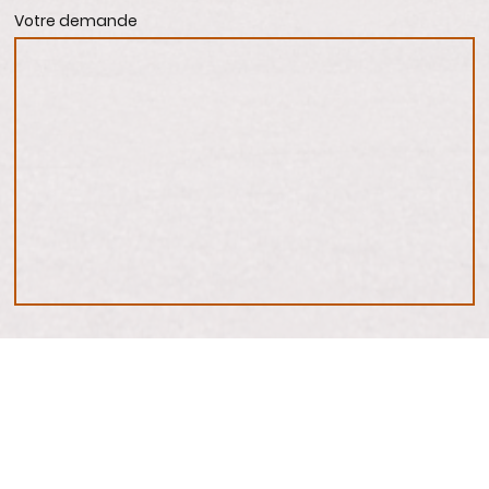
Votre demande
J'accepte que ces données soient stockées et traitées
dans le but d'établir un contact. Je suis conscient que
je peux révoquer mon consentement à tout moment.*
* Indique les champs obligatoires