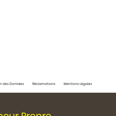
on des Données
Réclamations
Mentions Légales
pour Propre